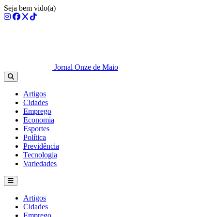
Seja bem vido(a)
Jornal Onze de Maio
Artigos
Cidades
Emprego
Economia
Esportes
Política
Previdência
Tecnologia
Variedades
Artigos
Cidades
Emprego