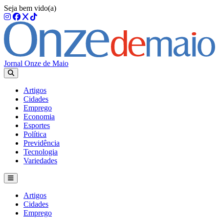
Seja bem vido(a)
Jornal Onze de Maio
Artigos
Cidades
Emprego
Economia
Esportes
Política
Previdência
Tecnologia
Variedades
Artigos
Cidades
Emprego