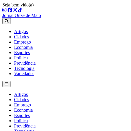
Seja bem vido(a)
Jornal Onze de Maio
Artigos
Cidades
Emprego
Economia
Esportes
Política
Previdência
Tecnologia
Variedades
Artigos
Cidades
Emprego
Economia
Esportes
Política
Previdência