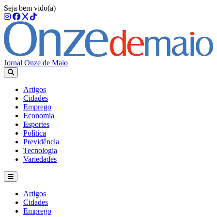
Seja bem vido(a)
Jornal Onze de Maio
Artigos
Cidades
Emprego
Economia
Esportes
Política
Previdência
Tecnologia
Variedades
Artigos
Cidades
Emprego