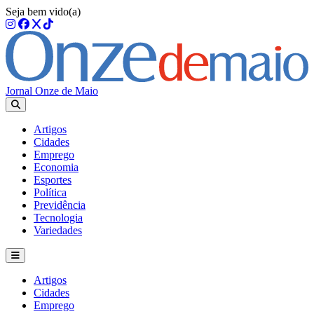
Seja bem vido(a)
Jornal Onze de Maio
Artigos
Cidades
Emprego
Economia
Esportes
Política
Previdência
Tecnologia
Variedades
Artigos
Cidades
Emprego