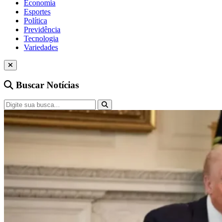
Economia
Esportes
Política
Previdência
Tecnologia
Variedades
Buscar Notícias