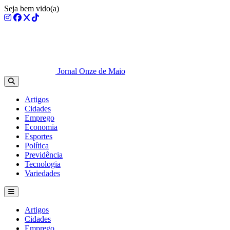
Seja bem vido(a)
Jornal Onze de Maio
Artigos
Cidades
Emprego
Economia
Esportes
Política
Previdência
Tecnologia
Variedades
Artigos
Cidades
Emprego