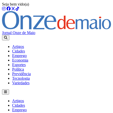
Seja bem vido(a)
Jornal Onze de Maio
Artigos
Cidades
Emprego
Economia
Esportes
Política
Previdência
Tecnologia
Variedades
Artigos
Cidades
Emprego