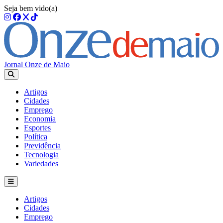
Seja bem vido(a)
Jornal Onze de Maio
Artigos
Cidades
Emprego
Economia
Esportes
Política
Previdência
Tecnologia
Variedades
Artigos
Cidades
Emprego