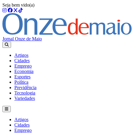
Seja bem vido(a)
Jornal Onze de Maio
Artigos
Cidades
Emprego
Economia
Esportes
Política
Previdência
Tecnologia
Variedades
Artigos
Cidades
Emprego