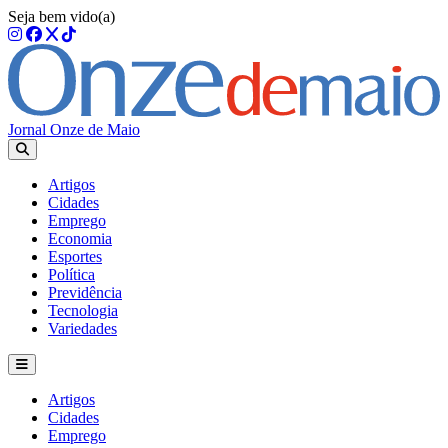
Seja bem vido(a)
Jornal Onze de Maio
Artigos
Cidades
Emprego
Economia
Esportes
Política
Previdência
Tecnologia
Variedades
Artigos
Cidades
Emprego