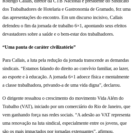
Rodrigo Callais, diretor da CTB Nacional e presidente do Sindicato
dos Trabalhadores de Hotelaria e Gastronomia de Gramado, fez uma
das apresentações do encontro. Em um discurso incisivo, Callais
defendeu o fim da jornada de trabalho 6×1, apontando seus efeitos
devastadores sobre a saúde e o bem-estar dos trabalhadores.
“Uma pauta de caráter civilizatório”
Para Callais, a luta pela redução da jornada transcende as demandas
sindicais. “Estamos falando do direito ao convívio familiar, ao lazer,
ao esporte e à educação. A jornada 6×1 adoece física e mentalmente
a classe trabalhadora, privando-a de uma vida digna”, declarou.
O dirigente ressaltou o crescimento do movimento Vida Além do
Trabalho (VAT), iniciado por um comerciário do Rio de Janeiro, que
vem ganhando força nas redes sociais. “A adesão ao VAT representa
uma renovação na luta sindical, especialmente entre os jovens, que
são os mais impactados por jornadas extenuantes”, afirmou.