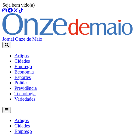
Seja bem vido(a)
Jornal Onze de Maio
Artigos
Cidades
Emprego
Economia
Esportes
Política
Previdência
Tecnologia
Variedades
Artigos
Cidades
Emprego