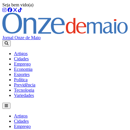
Seja bem vido(a)
Jornal Onze de Maio
Artigos
Cidades
Emprego
Economia
Esportes
Política
Previdência
Tecnologia
Variedades
Artigos
Cidades
Emprego