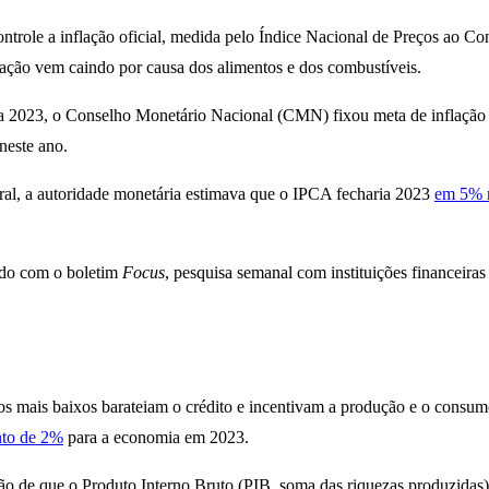
controle a inflação oficial, medida pelo Índice Nacional de Preços a
flação vem caindo por causa dos alimentos e dos combustíveis.
ara 2023, o Conselho Monetário Nacional (CMN) fixou meta de inflação
neste ano.
al, a autoridade monetária estimava que o IPCA fecharia 2023
em 5% n
ordo com o boletim
Focus
, pesquisa semanal com instituições financeiras
os mais baixos barateiam o crédito e incentivam a produção e o consumo.
nto de 2%
para a economia em 2023.
ão de que o Produto Interno Bruto (PIB, soma das riquezas produzidas)