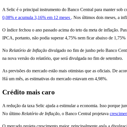
A Selic é o principal instrumento do Banco Central para manter sob 
0,08% e acumula 3,16% em 12 meses
. Nos últimos dois meses, a in
O índice fechou o ano passado acima do teto da meta de inflação. P
IPCA, portanto, não podia superar 4,75% nem ficar abaixo de 1,75% 
No
Relatório de Inflação
divulgado no fim de junho pelo Banco Centr
na nova versão do relatório, que será divulgada no fim de setembro.
As previsões do mercado estão mais otimistas que as oficiais. De ac
Há um mês, as estimativas do mercado estavam em 4,98%.
Crédito mais caro
A redução da taxa Selic ajuda a estimular a economia. Isso porque jur
No último
Relatório de Inflação
, o Banco Central projetava
crescime
O mercado projeta crescimento maior, principalmente após a divulgaç