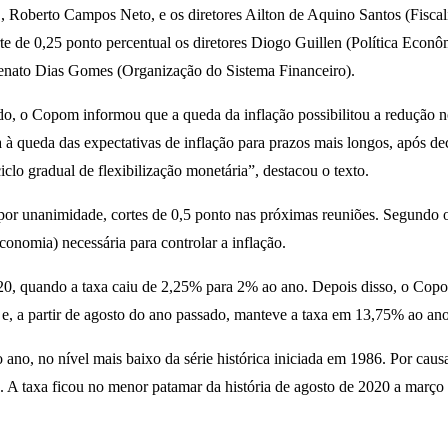
 Roberto Campos Neto, e os diretores Ailton de Aquino Santos (Fiscali
e de 0,25 ponto percentual os diretores Diogo Guillen (Política Econ
enato Dias Gomes (Organização do Sistema Financeiro).
 o Copom informou que a queda da inflação possibilitou a redução nos
da à queda das expectativas de inflação para prazos mais longos, após 
iclo gradual de flexibilização monetária”, destacou o texto.
unanimidade, cortes de 0,5 ponto nas próximas reuniões. Segundo o 
conomia) necessária para controlar a inflação.
020, quando a taxa caiu de 2,25% para 2% ao ano. Depois disso, o Cop
 e, a partir de agosto do ano passado, manteve a taxa em 13,75% ao ano
 ao ano, no nível mais baixo da série histórica iniciada em 1986. Por 
. A taxa ficou no menor patamar da história de agosto de 2020 a março