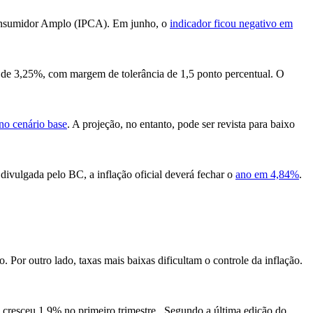
o Consumidor Amplo (IPCA). Em junho, o
indicador ficou negativo em
 de 3,25%, com margem de tolerância de 1,5 ponto percentual. O
o cenário base
. A projeção, no entanto, pode ser revista para baixo
 divulgada pelo BC, a inflação oficial deverá fechar o
ano em 4,84%
.
 Por outro lado, taxas mais baixas dificultam o controle da inflação.
 cresceu 1,9% no primeiro trimestre . Segundo a última edição do