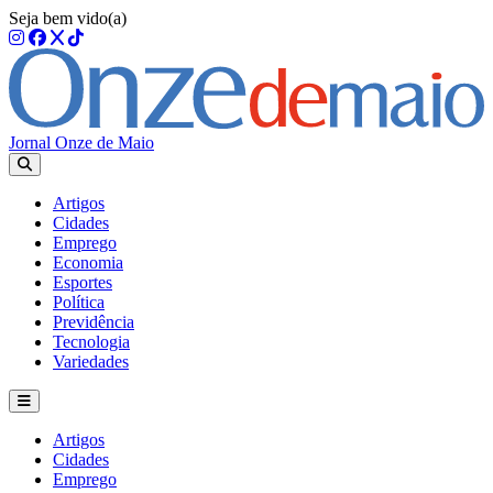
Seja bem vido(a)
Jornal Onze de Maio
Artigos
Cidades
Emprego
Economia
Esportes
Política
Previdência
Tecnologia
Variedades
Artigos
Cidades
Emprego