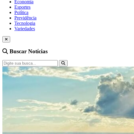
Economia
Esportes
Política
Previdência
Tecnologia
Variedades
Buscar Notícias