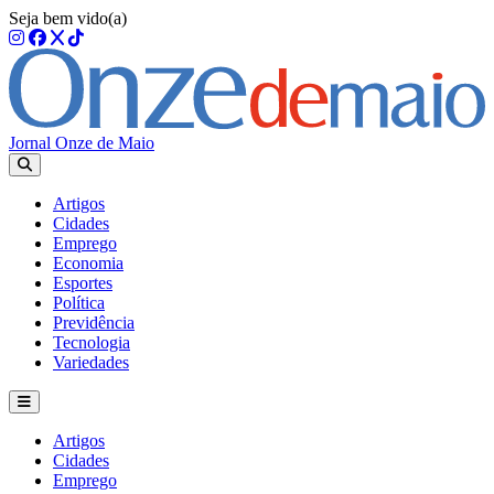
Seja bem vido(a)
Jornal Onze de Maio
Artigos
Cidades
Emprego
Economia
Esportes
Política
Previdência
Tecnologia
Variedades
Artigos
Cidades
Emprego