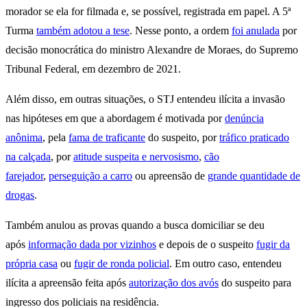
morador se ela for filmada e, se possível, registrada em papel. A 5ª
Turma
também adotou a tese
. Nesse ponto, a ordem
foi anulada
por
decisão monocrática do ministro Alexandre de Moraes, do Supremo
Tribunal Federal, em dezembro de 2021.
Além disso, em outras situações, o STJ entendeu ilícita a invasão
nas hipóteses em que a abordagem é motivada por
denúncia
anônima
, pela
fama de traficante
do suspeito, por
tráfico praticado
na calçada
, por
atitude suspeita e nervosismo
,
cão
farejador
,
perseguição a carro
ou apreensão de
grande quantidade de
drogas
.
Também anulou as provas quando a busca domiciliar se deu
após
informação dada por vizinhos
e depois de o suspeito
fugir da
própria casa
ou
fugir de ronda policial
. Em outro caso, entendeu
ilícita a apreensão feita após
autorização dos avós
do suspeito para
ingresso dos policiais na residência.