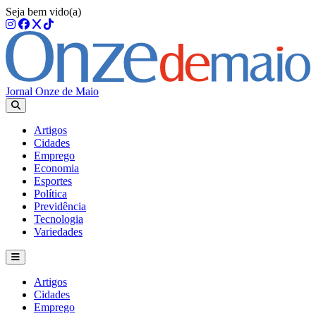
Seja bem vido(a)
Jornal Onze de Maio
Artigos
Cidades
Emprego
Economia
Esportes
Política
Previdência
Tecnologia
Variedades
Artigos
Cidades
Emprego