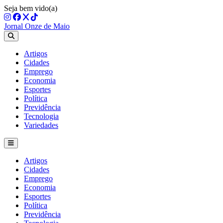
Seja bem vido(a)
Jornal Onze de Maio
Artigos
Cidades
Emprego
Economia
Esportes
Política
Previdência
Tecnologia
Variedades
Artigos
Cidades
Emprego
Economia
Esportes
Política
Previdência