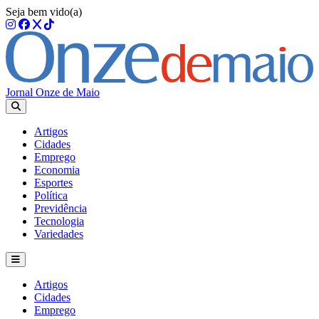
Seja bem vido(a)
Jornal Onze de Maio
Artigos
Cidades
Emprego
Economia
Esportes
Política
Previdência
Tecnologia
Variedades
Artigos
Cidades
Emprego