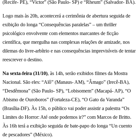
(Recife- PE), “Victor” (São Paulo- SP) e “Rheum” (Salvador- BA).
Logo mais às 20h, acontecerá a cerimônia de abertura seguida de
exibição do longa “Consequências paralelas” – um thriller
psicológico envolvente com elementos marcantes de ficção
científica, que mergulha nas complexas relações de amizade, nos
dilemas do livre-arbítrio e nas consequências imprevisíveis de tentar
reescrever o destino.
Na sexta-feira (31/10)
, às 14h, serão exibidos filmes da Mostra
Nacional. São eles: “Alô” (Manaus- AM), “Âmago” (Irecê-BA),
“Desdêmona” (São Paulo- SP), “Lobisomem” (Macapá- AP), “O
Abismo de Ouroboros” (Fortaleza-CE), “O Gato da Varanda”
(Brasília-DF). Às 15h, o público vai poder assistir a palestra “Os
Limites do Horror: Até onde podemos ir?” com Marcos de Britto.
Às 16h terá a exibição seguida de bate-papo do longa “Un cuento
de pescadores” (México).