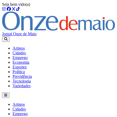
Seja bem vido(a)
Jornal Onze de Maio
Artigos
Cidades
Emprego
Economia
Esportes
Política
Previdência
Tecnologia
Variedades
Artigos
Cidades
Emprego