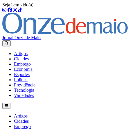
Seja bem vido(a)
Jornal Onze de Maio
Artigos
Cidades
Emprego
Economia
Esportes
Política
Previdência
Tecnologia
Variedades
Artigos
Cidades
Emprego