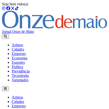
Seja bem vido(a)
Jornal Onze de Maio
Artigos
Cidades
Emprego
Economia
Esportes
Política
Previdência
Tecnologia
Variedades
Artigos
Cidades
Emprego