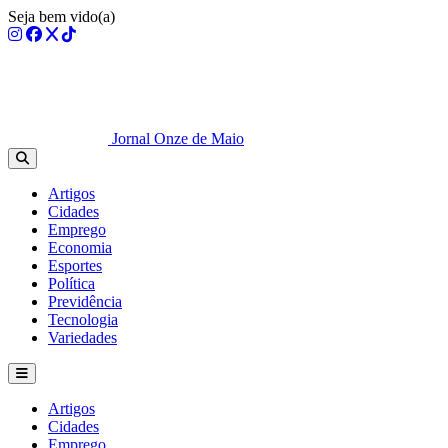
Seja bem vido(a)
Jornal Onze de Maio
Artigos
Cidades
Emprego
Economia
Esportes
Política
Previdência
Tecnologia
Variedades
Artigos
Cidades
Emprego