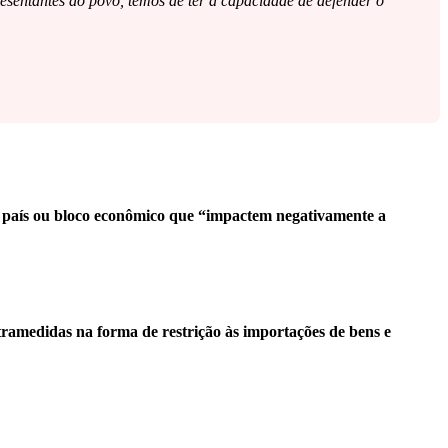
resentantes do povo, temos de ter a capacidade de defender o
.
s de país ou bloco econômico que “impactem negativamente a
ramedidas na forma de restrição às importações de bens e