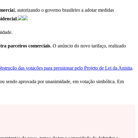
omercia
l, autorizando o governo brasileiro a adotar medidas
idencial
.
midade.
tra parceiros comerciais
. O anúncio do novo tarifaço, realizado
bstrução das votações para pressionar pelo Projeto de Lei da Anistia
.
acabou sendo aprovada por unanimidade, em votação simbólica. Em