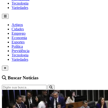
Tecnologia
Variedades
Artigos
Cidades
Emprego
Economia
Esportes
Política
Previdência
Tecnologia
Variedades
Buscar Notícias