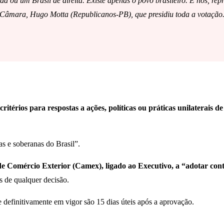
a ou um Brasil de direita. Existe apenas o povo brasileiro. E nós, rep
a Câmara, Hugo Motta (Republicanos-PB), que presidiu toda a votação
 critérios para respostas a ações, políticas ou práticas unilaterai
as e soberanas do Brasil”.
e Comércio Exterior (Camex), ligado ao Executivo, a “adotar cont
s de qualquer decisão.
 definitivamente em vigor são 15 dias úteis após a aprovação.