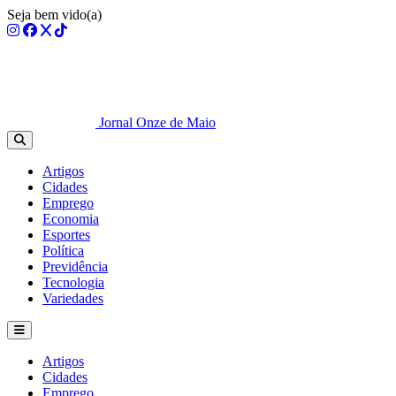
Seja bem vido(a)
Jornal Onze de Maio
Artigos
Cidades
Emprego
Economia
Esportes
Política
Previdência
Tecnologia
Variedades
Artigos
Cidades
Emprego