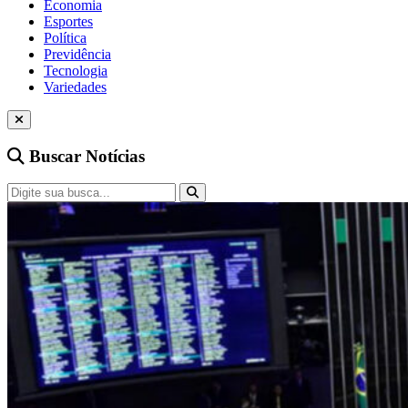
Economia
Esportes
Política
Previdência
Tecnologia
Variedades
Buscar Notícias