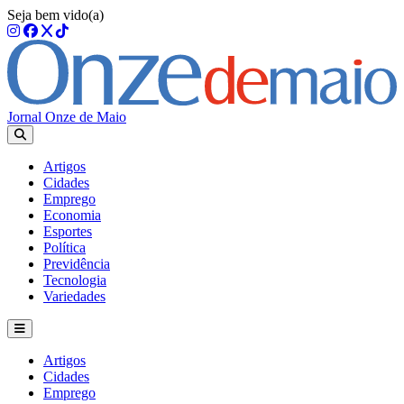
Seja bem vido(a)
Jornal Onze de Maio
Artigos
Cidades
Emprego
Economia
Esportes
Política
Previdência
Tecnologia
Variedades
Artigos
Cidades
Emprego