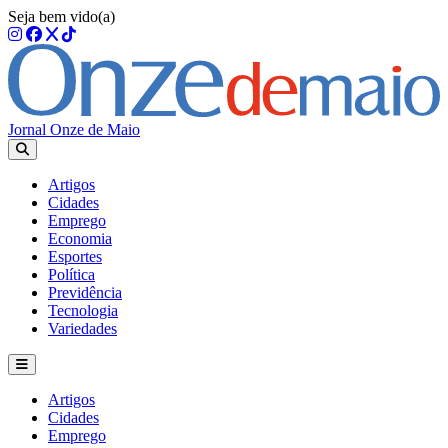
Seja bem vido(a)
Jornal Onze de Maio
Artigos
Cidades
Emprego
Economia
Esportes
Política
Previdência
Tecnologia
Variedades
Artigos
Cidades
Emprego