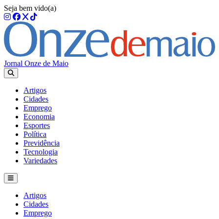
Seja bem vido(a)
Jornal Onze de Maio
Artigos
Cidades
Emprego
Economia
Esportes
Política
Previdência
Tecnologia
Variedades
Artigos
Cidades
Emprego