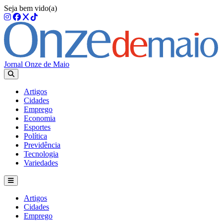
Seja bem vido(a)
Jornal Onze de Maio
Artigos
Cidades
Emprego
Economia
Esportes
Política
Previdência
Tecnologia
Variedades
Artigos
Cidades
Emprego