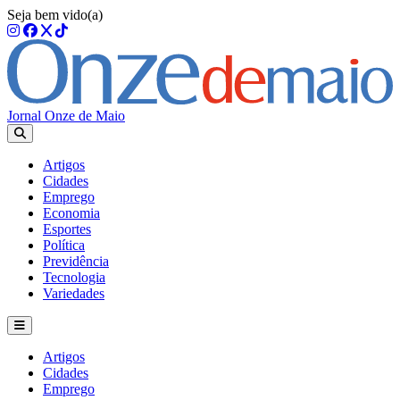
Seja bem vido(a)
Jornal Onze de Maio
Artigos
Cidades
Emprego
Economia
Esportes
Política
Previdência
Tecnologia
Variedades
Artigos
Cidades
Emprego