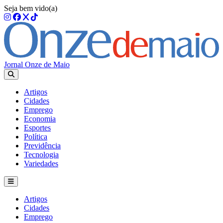
Seja bem vido(a)
Jornal Onze de Maio
Artigos
Cidades
Emprego
Economia
Esportes
Política
Previdência
Tecnologia
Variedades
Artigos
Cidades
Emprego