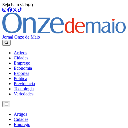
Seja bem vido(a)
Jornal Onze de Maio
Artigos
Cidades
Emprego
Economia
Esportes
Política
Previdência
Tecnologia
Variedades
Artigos
Cidades
Emprego