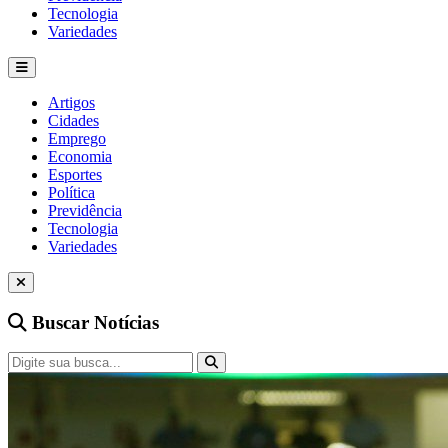
Tecnologia
Variedades
Artigos
Cidades
Emprego
Economia
Esportes
Política
Previdência
Tecnologia
Variedades
Buscar Notícias