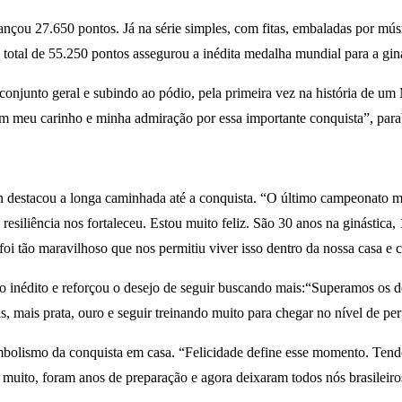
cançou 27.650 pontos. Já na série simples, com fitas, embaladas por mús
otal de 55.250 pontos assegurou a inédita medalha mundial para a ginást
conjunto geral e subindo ao pódio, pela primeira vez na história de u
am meu carinho e minha admiração por essa importante conquista”, para
 destacou a longa caminhada até a conquista. “O último campeonato mu
 resiliência nos fortaleceu. Estou muito feliz. São 30 anos na ginástic
foi tão maravilhoso que nos permitiu viver isso dentro da nossa casa e 
 inédito e reforçou o desejo de seguir buscando mais:“Superamos os de
mais prata, ouro e seguir treinando muito para chegar no nível de per
bolismo da conquista em casa. “Felicidade define esse momento. Tend
muito, foram anos de preparação e agora deixaram todos nós brasileiro