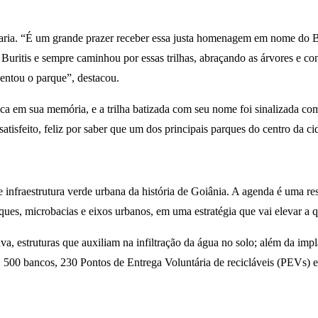
onraria. “É um grande prazer receber essa justa homenagem em nome do
Buritis e sempre caminhou por essas trilhas, abraçando as árvores e co
entou o parque”, destacou.
laca em sua memória, e a trilha batizada com seu nome foi sinalizada c
satisfeito, feliz por saber que um dos principais parques do centro da 
e infraestrutura verde urbana da história de Goiânia. A agenda é uma re
ues, microbacias e eixos urbanos, em uma estratégia que vai elevar a q
va, estruturas que auxiliam na infiltração da água no solo; além da im
s, 500 bancos, 230 Pontos de Entrega Voluntária de recicláveis (PEVs) e