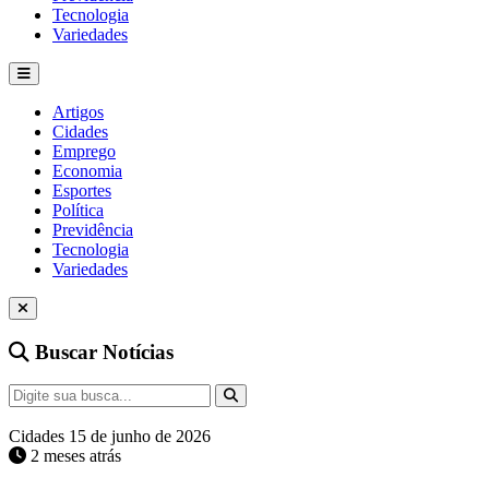
Tecnologia
Variedades
Artigos
Cidades
Emprego
Economia
Esportes
Política
Previdência
Tecnologia
Variedades
Buscar Notícias
Cidades
15 de junho de 2026
2 meses atrás