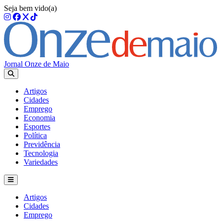
Seja bem vido(a)
Jornal Onze de Maio
Artigos
Cidades
Emprego
Economia
Esportes
Política
Previdência
Tecnologia
Variedades
Artigos
Cidades
Emprego