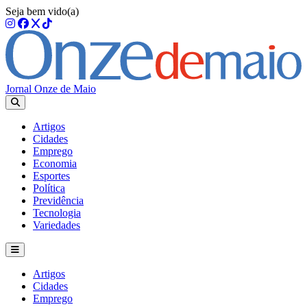
Seja bem vido(a)
Jornal Onze de Maio
Artigos
Cidades
Emprego
Economia
Esportes
Política
Previdência
Tecnologia
Variedades
Artigos
Cidades
Emprego