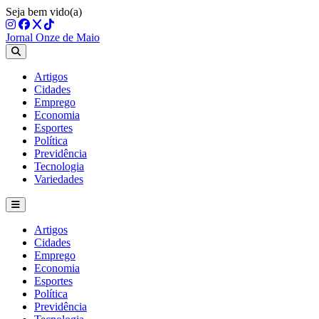
Seja bem vido(a)
Jornal Onze de Maio
Artigos
Cidades
Emprego
Economia
Esportes
Política
Previdência
Tecnologia
Variedades
Artigos
Cidades
Emprego
Economia
Esportes
Política
Previdência