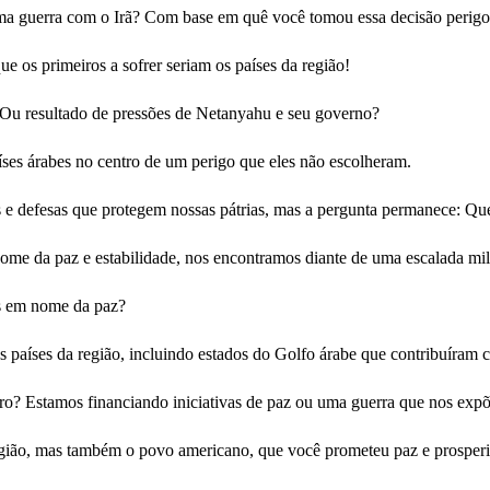
a uma guerra com o Irã? Com base em quê você tomou essa decisão perig
ue os primeiros a sofrer seriam os países da região!
? Ou resultado de pressões de Netanyahu e seu governo?
ses árabes no centro de um perigo que eles não escolheram.
s e defesas que protegem nossas pátrias, mas a pergunta permanece: Q
ome da paz e estabilidade, nos encontramos diante de uma escalada mil
as em nome da paz?
os países da região, incluindo estados do Golfo árabe que contribuíram 
eiro? Estamos financiando iniciativas de paz ou uma guerra que nos exp
egião, mas também o povo americano, que você prometeu paz e prosper