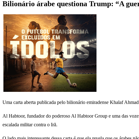
Bilionário árabe questiona Trump: “A guer
Uma carta aberta publicada pelo bilionário emiradense Khalaf Ahmad 
Al Habtoor, fundador do poderoso Al Habtoor Group e uma das vozes 
escalada militar contra o Irã.
O lado mais interessante dessa carta é que ela revela que os árabes nã