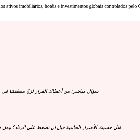
s ativos imobiliários, hotéis e investimentos globais controlados pelo
سؤال مباشر: من أعطاك القرار لزجّ منطقتنا في
هل حسبتَ الأضرار الجانبية قبل أن تضغط على الزناد؟ وهل فكّرت أن أول من سيتضرر من هذا التصعيد هي دول المنطقة!