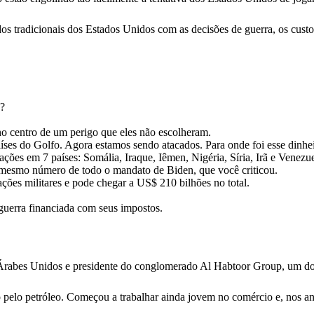
ados tradicionais dos Estados Unidos com as decisões de guerra, os cu
u?
o centro de um perigo que eles não escolheram.
íses do Golfo. Agora estamos sendo atacados. Para onde foi esse dinhe
ções em 7 países: Somália, Iraque, Iêmen, Nigéria, Síria, Irã e Venezue
 mesmo número de todo o mandato de Biden, que você criticou.
ções militares e pode chegar a US$ 210 bilhões no total.
uerra financiada com seus impostos.
rabes Unidos e presidente do conglomerado Al Habtoor Group, um dos
elo petróleo. Começou a trabalhar ainda jovem no comércio e, nos an