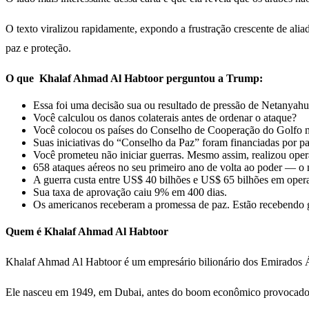
O texto viralizou rapidamente, expondo a frustração crescente de ali
paz e proteção.
O que Khalaf Ahmad Al Habtoor perguntou a Trump:
Essa foi uma decisão sua ou resultado de pressão de Netanyah
Você calculou os danos colaterais antes de ordenar o ataque?
Você colocou os países do Conselho de Cooperação do Golfo n
Suas iniciativas do “Conselho da Paz” foram financiadas por pa
Você prometeu não iniciar guerras. Mesmo assim, realizou opera
658 ataques aéreos no seu primeiro ano de volta ao poder — o
A guerra custa entre US$ 40 bilhões e US$ 65 bilhões em opera
Sua taxa de aprovação caiu 9% em 400 dias.
Os americanos receberam a promessa de paz. Estão recebendo g
Quem é
Khalaf Ahmad Al Habtoor
Khalaf Ahmad Al Habtoor é um empresário bilionário dos Emirados Á
Ele nasceu em 1949, em Dubai, antes do boom econômico provocado p