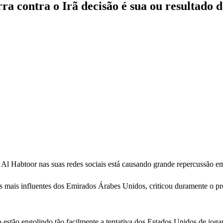
ra contra o Irã decisão é sua ou resultado 
Al Habtoor nas suas redes sociais está causando grande repercussão em
mais influentes dos Emirados Árabes Unidos, criticou duramente o pr
o estão engolindo tão facilmente a tentativa dos Estados Unidos de jogar 