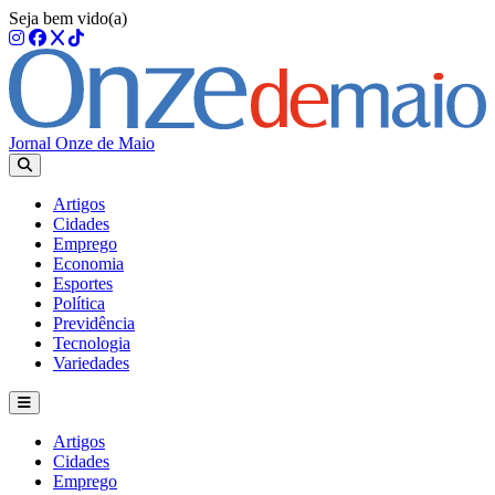
Seja bem vido(a)
Jornal Onze de Maio
Artigos
Cidades
Emprego
Economia
Esportes
Política
Previdência
Tecnologia
Variedades
Artigos
Cidades
Emprego