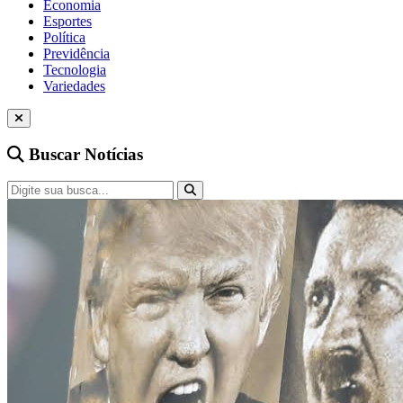
Economia
Esportes
Política
Previdência
Tecnologia
Variedades
Buscar Notícias