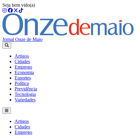
Seja bem vido(a)
Jornal Onze de Maio
Artigos
Cidades
Emprego
Economia
Esportes
Política
Previdência
Tecnologia
Variedades
Artigos
Cidades
Emprego