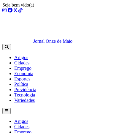
Seja bem vido(a)
Jornal Onze de Maio
Artigos
Cidades
Emprego
Economia
Esportes
Política
Previdência
Tecnologia
Variedades
Artigos
Cidades
Emprego