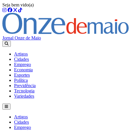
Seja bem vido(a)
Jornal Onze de Maio
Artigos
Cidades
Emprego
Economia
Esportes
Política
Previdência
Tecnologia
Variedades
Artigos
Cidades
Emprego