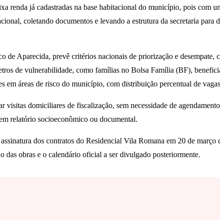
baixa renda já cadastradas na base habitacional do município, pois com
acional, coletando documentos e levando a estrutura da secretaria para d
co de Aparecida, prevê critérios nacionais de priorização e desempate,
tros de vulnerabilidade, como famílias no Bolsa Família (BF), benefic
tes em áreas de risco do município, com distribuição percentual de vaga
ar visitas domiciliares de fiscalização, sem necessidade de agendamento
 em relatório socioeconômico ou documental.
 assinatura dos contratos do Residencial Vila Romana em 20 de março de
das obras e o calendário oficial a ser divulgado posteriormente.