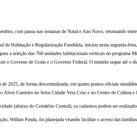
zembro, com pausa nas semanas de Natal e Ano Novo, retornando entre 
pal de Habitação e Regularização Fundiária, iniciou nesta segunda-fei
nda para a seleção das 768 unidades habitacionais verticais do programa
a com o Governo de Goiás e o Governo Federal. O mutirão segue até o 
o de 2025, de forma descentralizada, em quatro pontos oficiais simult
Alves Carneiro no Setor Cidade Vera Cruz e no Centro de Cultura e La
idade (abaixo do Cemitério Central), os cadastros podem ser realizados
ação, Willian Panda, foi planejada visando facilitar o acesso das famíl