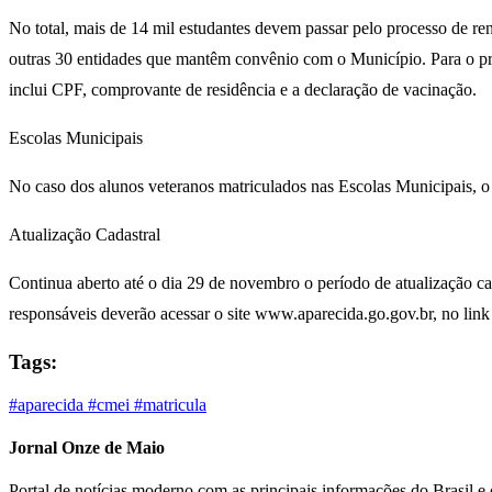
No total, mais de 14 mil estudantes devem passar pelo processo de re
outras 30 entidades que mantêm convênio com o Município. Para o pro
inclui CPF, comprovante de residência e a declaração de vacinação.
Escolas Municipais
No caso dos alunos veteranos matriculados nas Escolas Municipais, o
Atualização Cadastral
Continua aberto até o dia 29 de novembro o período de atualização cad
responsáveis deverão acessar o site www.aparecida.go.gov.br, no link 
Tags:
#aparecida
#cmei
#matricula
Jornal Onze de Maio
Portal de notícias moderno com as principais informações do Brasil 