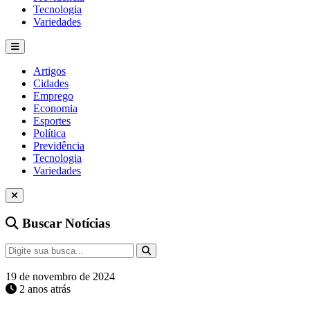
Tecnologia
Variedades
Artigos
Cidades
Emprego
Economia
Esportes
Política
Previdência
Tecnologia
Variedades
Buscar Notícias
19 de novembro de 2024
2 anos atrás