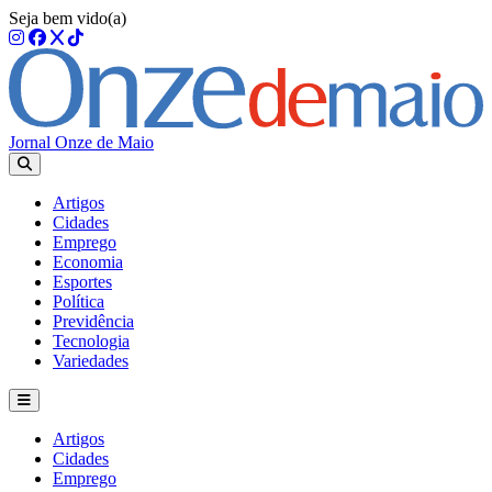
Seja bem vido(a)
Jornal Onze de Maio
Artigos
Cidades
Emprego
Economia
Esportes
Política
Previdência
Tecnologia
Variedades
Artigos
Cidades
Emprego