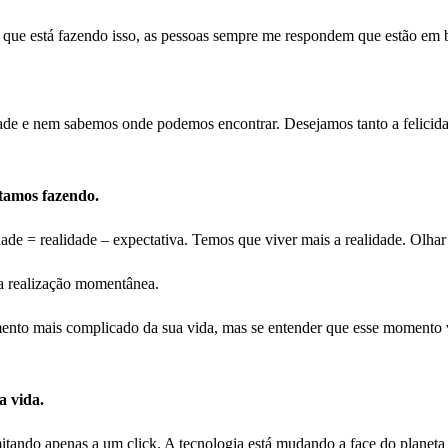
que está fazendo isso, as pessoas sempre me respondem que estão em b
ade e nem sabemos onde podemos encontrar. Desejamos tanto a felicida
stamos fazendo.
ade = realidade – expectativa. Temos que viver mais a realidade. Olhar 
a realização momentânea.
ento mais complicado da sua vida, mas se entender que esse momento v
a vida.
itando apenas a um click. A tecnologia está mudando a face do planeta