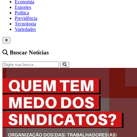
Economia
Esportes
Política
Previdência
Tecnologia
Variedades
Buscar Notícias