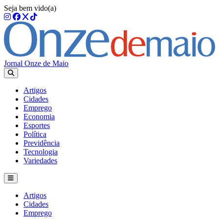
Seja bem vido(a)
Jornal Onze de Maio
Artigos
Cidades
Emprego
Economia
Esportes
Política
Previdência
Tecnologia
Variedades
Artigos
Cidades
Emprego