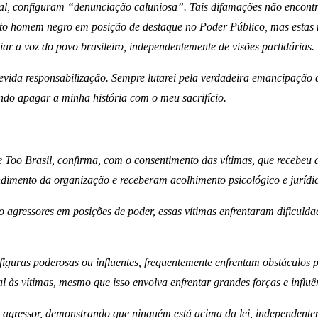
nal, configuram “denunciação caluniosa”. Tais difamações não encont
homem negro em posição de destaque no Poder Público, mas estas não 
iar a voz do povo brasileiro, independentemente de visões partidárias.
evida responsabilização. Sempre lutarei pela verdadeira emancipação d
ando apagar a minha história com o meu sacrifício.
 Too Brasil, confirma, com o consentimento das vítimas, que recebeu d
dimento da organização e receberam acolhimento psicológico e jurídi
agressores em posições de poder, essas vítimas enfrentaram dificuldad
figuras poderosas ou influentes, frequentemente enfrentam obstáculos p
l às vítimas, mesmo que isso envolva enfrentar grandes forças e influ
m agressor, demonstrando que ninguém está acima da lei, independente