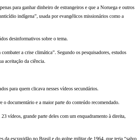
nas para ganhar dinheiro de estrangeiros e que a Noruega e outros
anticídio indígena”, usada por evangélicos missionários como a
dos desinformativos sobre o tema.
 combater a crise climática”. Segundo os pesquisadores, estudos
a aceitação da ciência.
dos para quem clicava nesses vídeos secundários.
tre o documentário e a maior parte do conteúdo recomendado.
u 23 vídeos, grande parte deles com um enquadramento à direita,
 da escravidão no Brasil e do golpe militar de 1964, que teria “salvo