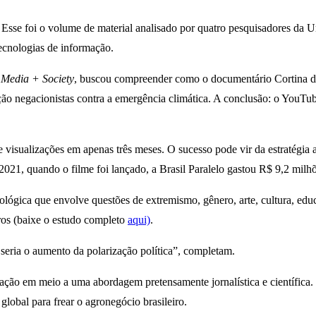
sse foi o volume de material analisado por quatro pesquisadores da U
tecnologias de informação.
 Media + Society
, buscou compreender como o documentário Cortina de
ação negacionistas contra a emergência climática. A conclusão: o YouTub
visualizações em apenas três meses. O sucesso pode vir da estratégia 
021, quando o filme foi lançado, a Brasil Paralelo gastou R$ 9,2 milh
lógica que envolve questões de extremismo, gênero, arte, cultura, educa
ros (baixe o estudo completo
aqui)
.
seria o aumento da polarização política”, completam.
ção em meio a uma abordagem pretensamente jornalística e científica. E
lobal para frear o agronegócio brasileiro.