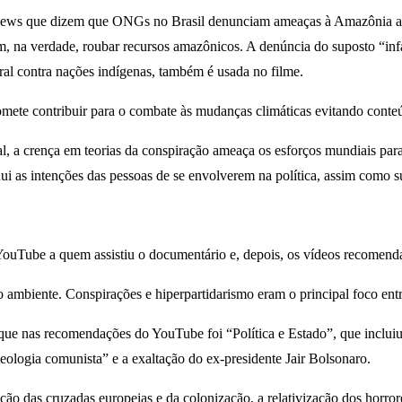
 news que dizem que ONGs no Brasil denunciam ameaças à Amazônia ape
m, na verdade, roubar recursos amazônicos. A denúncia do suposto “inf
l contra nações indígenas, também é usada no filme.
mete contribuir para o combate às mudanças climáticas evitando conteú
, a crença em teorias da conspiração ameaça os esforços mundiais para
i as intenções das pessoas de se envolverem na política, assim como su
s
uTube a quem assistiu o documentário e, depois, os vídeos recomenda
o ambiente. Conspirações e hiperpartidarismo eram o principal foco en
aque nas recomendações do YouTube foi “Política e Estado”, que inclui
eologia comunista” e a exaltação do ex-presidente Jair Bolsonaro.
o das cruzadas europeias e da colonização, a relativização dos horrores