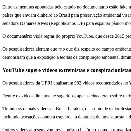
Entre as mentiras apontadas pelo estudo no documentário estão fake
países que enviam dinheiro ao Brasil para preservação ambiental visa
senadora Damares Alves (Republicanos-DF) para espalhar pânico mora
O documentário viola regras do próprio YouTube, que desde 2015 pro
Os pesquisadores alertam que “no que diz respeito ao campo ambiental
demonstram que a exposição a teorias de conspiração ambiental diminu
YouTube sugere vídeos extremistas e conspiracionista
Os pesquisadores da UFRJ analisaram 982 vídeos recomendados no Yo
Dentre os vídeos diretamente sugeridos, apenas cinco eram sobre mei
Tirando os demais vídeos da Brasil Paralelo, o assunto de maior dest
incluindo acusações contra a esquerda, a denúncia de uma suposta “id
Outros vídeos apresentavam revisionismo histórico, como a romantizaçã