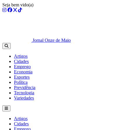
Seja bem vido(a)
Jornal Onze de Maio
Artigos
Cidades
Emprego
Economia
Esportes
Política
Previdência
Tecnologia
Variedades
Artigos
Cidades
Emprego