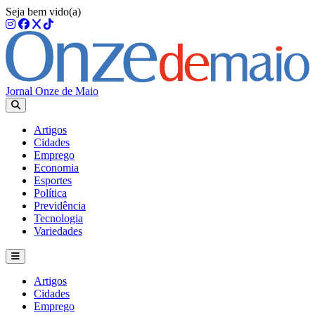
Seja bem vido(a)
Jornal Onze de Maio
Artigos
Cidades
Emprego
Economia
Esportes
Política
Previdência
Tecnologia
Variedades
Artigos
Cidades
Emprego